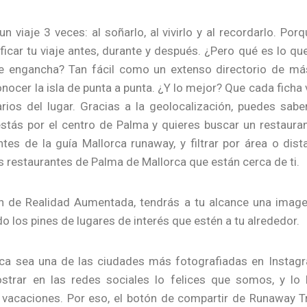
un viaje 3 veces: al soñarlo, al vivirlo y al recordarlo. Po
ficar tu viaje antes, durante y después. ¿Pero qué es lo qu
e engancha? Tan fácil como un extenso directorio de m
onocer la isla de punta a punta. ¿Y lo mejor? Que cada ficha 
ios del lugar. Gracias a la geolocalización, puedes sa
estás por el centro de Palma y quieres buscar un restaura
tes de la guía Mallorca runaway, y filtrar por área o dist
s restaurantes de Palma de Mallorca que están cerca de ti.
 de Realidad Aumentada, tendrás a tu alcance una imagen
o los pines de lugares de interés que estén a tu alrededor.
ca sea una de las ciudades más fotografiadas en Instagr
rar en las redes sociales lo felices que somos, y lo
vacaciones. Por eso, el botón de compartir de Runaway T