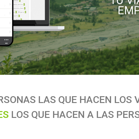
TU V
EMP
RSONAS
LAS
QUE
HACEN
LOS
E
S
LOS
QUE
HACEN
A
LAS
PER