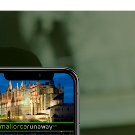
A
D
E
L
M
E
R
C
A
D
O