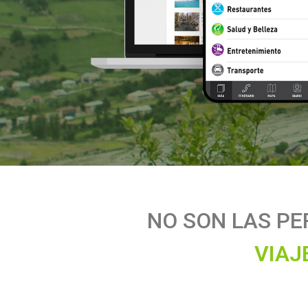
NO
SON
LAS
PE
A
J
I
V