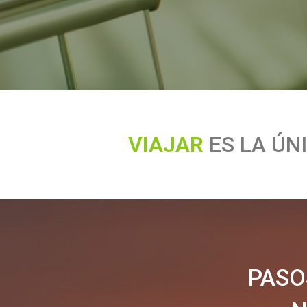
A
J
A
R
ES
LA
ÚN
I
V
PASO