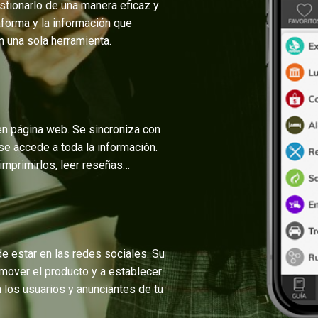
stionarlo de una manera eficaz y
taforma y la información que
n una sola herramienta.
en página web. Se sincroniza con
se accede a toda la información.
 imprimirlos, leer reseñas…
e estar en las redes sociales. Su
mover el producto y a establecer
los usuarios y anunciantes de tu