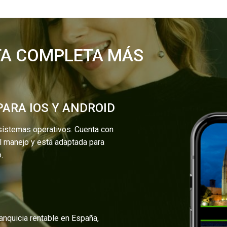
TA
COMPLETA
MÁS
A
V
A
N
Z
A
D
ARA IOS Y ANDROID
sistemas operativos. Cuenta con
cil manejo y está adaptada para
.
anquicia rentable en España,