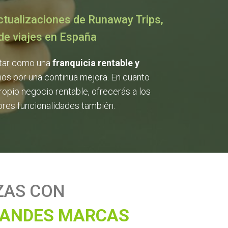
actualizaciones de Runaway Trips,
 de viajes en España
tar como una
franquicia rentable y
s por una continua mejora. En cuanto
propio negocio rentable, ofrecerás a los
ores funcionalidades también.
ZAS CON